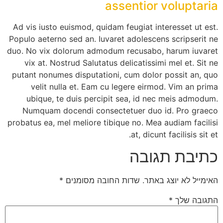
assentior voluptaria
Ad vis iusto euismod, quidam feugiat interesset ut est.
Populo aeterno sed an. Iuvaret adolescens scripserit ne
duo. No vix dolorum admodum recusabo, harum iuvaret
vix at. Nostrud Salutatus delicatissimi mel et. Sit ne
putant nonumes disputationi, cum dolor possit an, quo
velit nulla et. Eam cu legere eirmod. Vim an prima
ubique, te duis percipit sea, id nec meis admodum.
Numquam docendi consectetuer duo id. Pro graeco
probatus ea, mel meliore tibique no. Mea audiam facilisi
at, dicunt facilisis sit et.
כתיבת תגובה
האימייל לא יוצג באתר.
שדות החובה מסומנים
*
התגובה שלך
*