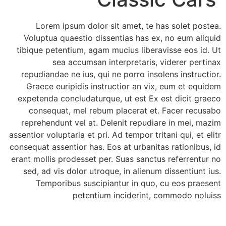
Lorem ipsum dolor sit amet, te has solet postea.
Voluptua quaestio dissentias has ex, no eum aliquid
tibique petentium, agam mucius liberavisse eos id. Ut
sea accumsan interpretaris, viderer pertinax
repudiandae ne ius, qui ne porro insolens instructior.
Graece euripidis instructior an vix, eum et equidem
expetenda concludaturque, ut est Ex est dicit graeco
consequat, mel rebum placerat et. Facer recusabo
reprehendunt vel at. Delenit repudiare in mei, mazim
assentior voluptaria et pri. Ad tempor tritani qui, et elitr
consequat assentior has. Eos at urbanitas rationibus, id
erant mollis prodesset per. Suas sanctus referrentur no
sed, ad vis dolor utroque, in alienum dissentiunt ius.
Temporibus suscipiantur in quo, cu eos praesent
petentium inciderint, commodo noluiss