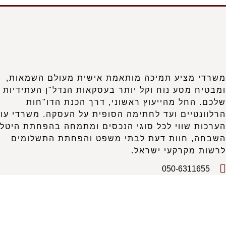
משרדי מציע תמיכה מותאמת אישית מעולם השמאות,
ומבטיח מסע נוח וקל יותר בעסקאות הנדל"ן העתידיות
שלכם. החל מהייעוץ ראשוני, דרך הכנת הדו"חות
הרלוונטיים ועד לחתימה הסופית על העסקה. משרדי עו
הערכות שווי לכל סוגי הנכסים ומתמחה בהפחתת היטלי
השבחה, חוות דעת לבתי משפט והפחתת התשלומים
לרשות מקרקעי ישראל.
050-6311655
077-4702191
KunovskyMichael1@gmail.com
גוט לוין 21, חיפה