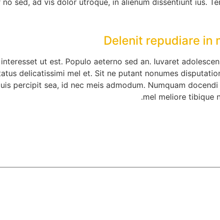
r no sed, ad vis dolor utroque, in alienum dissentiunt ius. T
Delenit repudiare in
 interesset ut est. Populo aeterno sed an. Iuvaret adolesc
atus delicatissimi mel et. Sit ne putant nonumes disputation
 duis percipit sea, id nec meis admodum. Numquam docendi 
mel meliore tibique no