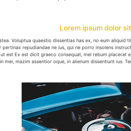
Lorem ipsum dolor sit
stea. Voluptua quaestio dissentias has ex, no eum aliquid 
r pertinax repudiandae ne ius, qui ne porro insolens instruct
t est Ex est dicit graeco consequat, mel rebum placerat et
in mei, mazim assentior oque, in alienum dissentiunt ius. Te