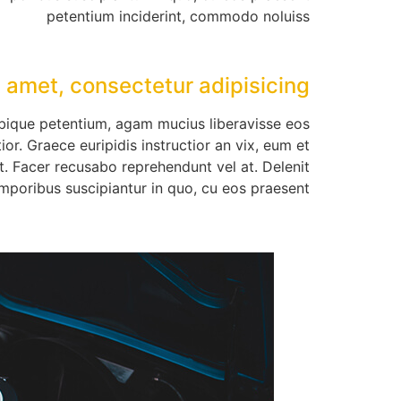
petentium inciderint, commodo noluiss
 amet, consectetur adipisicing
tibique petentium, agam mucius liberavisse eos
ior. Graece euripidis instructior an vix, eum et
. Facer recusabo reprehendunt vel at. Delenit
mporibus suscipiantur in quo, cu eos praesent .