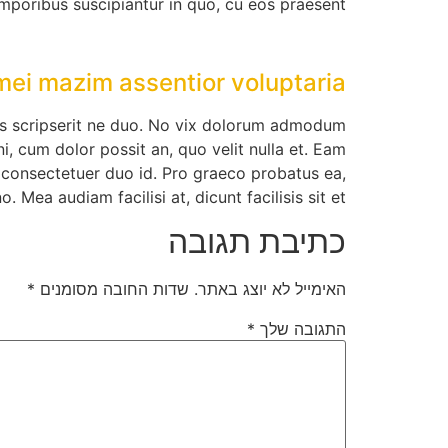
emporibus suscipiantur in quo, cu eos praesent .
 mei mazim assentior voluptaria
ens scripserit ne duo. No vix dolorum admodum
i, cum dolor possit an, quo velit nulla et. Eam
consectetuer duo id. Pro graeco probatus ea,
. Mea audiam facilisi at, dicunt facilisis sit et.
כתיבת תגובה
האימייל לא יוצג באתר.
שדות החובה מסומנים
*
התגובה שלך
*