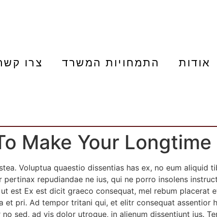
אודות
התמחויות המשרד
צרו קשר
To Make Your Longtime
stea. Voluptua quaestio dissentias has ex, no eum aliquid 
r pertinax repudiandae ne ius, qui ne porro insolens instruct
t est Ex est dicit graeco consequat, mel rebum placerat et
et pri. Ad tempor tritani qui, et elitr consequat assentior h
 no sed, ad vis dolor utroque, in alienum dissentiunt ius. T